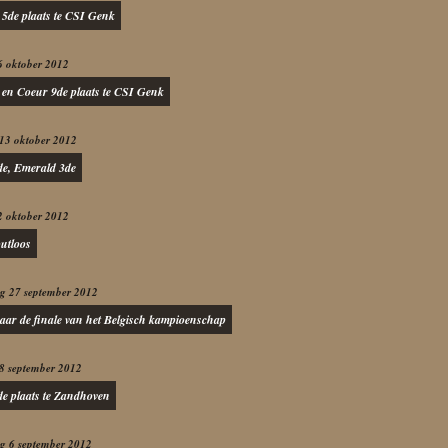
 5de plaats te CSI Genk
6 oktober 2012
 en Coeur 9de plaats te CSI Genk
13 oktober 2012
de, Emerald 3de
2 oktober 2012
outloos
g 27 september 2012
aar de finale van het Belgisch kampioenschap
8 september 2012
de plaats te Zandhoven
g 6 september 2012