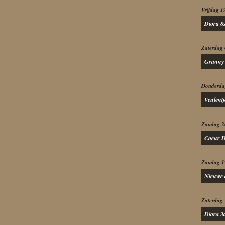
Vrijdag 1
Diora 8
Zaterdag 
Granny 
Donderda
Veulent
Zondag 2
Coeur De
Zondag 1
Nieuwe 
Zaterdag
Diora 3d