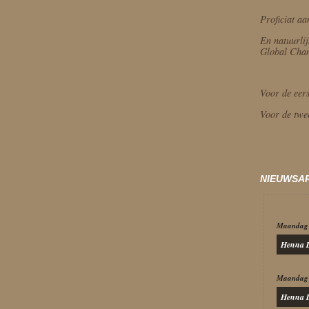
Proficiat aa
En natuurlij
Global Cham
Voor de eers
Voor de twe
NIEUWSA
Maandag 
Henna D
Maandag 
Henna D