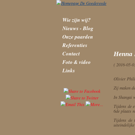
Wie zijn wij?
Nieuws - Blog
Onze paarden
Referenties
Contact
Henna 
Foto & video
( 2016-05-0
Links
Olivier Phi
Zij maken de
In Shangai 
Tijdens de 
6de plaats n
Tijdens de 
uiteindelijk