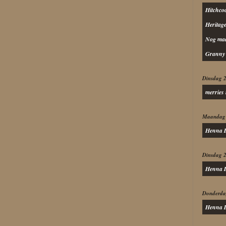
Hitchco
Heritag
Nog maar
Granny 
Dinsdag 2
merries 
Maandag 
Henna D
Dinsdag 
Henna D
Donderda
Henna D