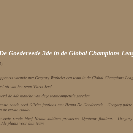
De Goedereede 3de in de Global Champions Lea
3)
lippaerts vormde met Gregory Wathelet een team in de Global Champions Leag
el uit van het team 'Paris Jets'.
werd de 4de manche van deze teamcompetitie gereden.
eerste ronde reed Olivier foutloos met Henna De Goedereede. Gregory pakte 
a de eerste ronde.
tweede ronde bleef Henna subliem presteren. Opnieuw foutloos. Gregory 
e 3de plaats voor hun team.