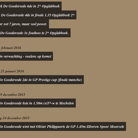
ck De Goedereede 6de in 2* Opglabbeek
e De Goedereede 4de in finale 1.35 Opglabbeek 2*
 net 7 jaren, maar veel power.
De Goedereede 3x foutloos te 2* Opglabbeek.
 februari 2016
in verwachting - veulens op komst
25 januari 2016
e Goedereede 2de in GP Prestige cup (finale manche)
29 december 2015
e Goedereede 8ste in 1.50m csi5*-w te Mechelen
g 24 december 2015
e Goedereede wint met Olivier Philippaerts de GP 1.45m Zilveren Spoor Moorsele