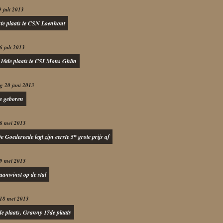
9 juli 2013
ste plaats te CSN Loenhout
6 juli 2013
10de plaats te CSI Mons Ghlin
g 20 juni 2013
je geboren
6 mei 2013
 Goedereede legt zijn eerste 5* grote prijs af
9 mei 2013
aanwinst op de stal
 18 mei 2013
e plaats, Granny 17de plaats